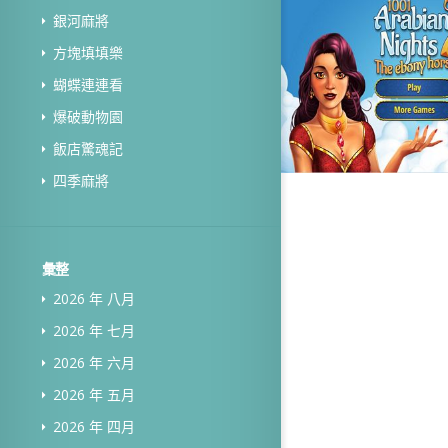
銀河麻將
方塊填填樂
蝴蝶連連看
爆破動物園
飯店驚魂記
四季麻將
彙整
2026 年 八月
2026 年 七月
2026 年 六月
2026 年 五月
2026 年 四月