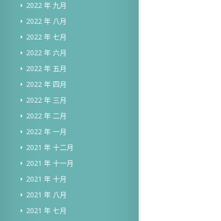
2022 年 九月
2022 年 八月
2022 年 七月
2022 年 六月
2022 年 五月
2022 年 四月
2022 年 三月
2022 年 二月
2022 年 一月
2021 年 十二月
2021 年 十一月
2021 年 十月
2021 年 八月
2021 年 七月