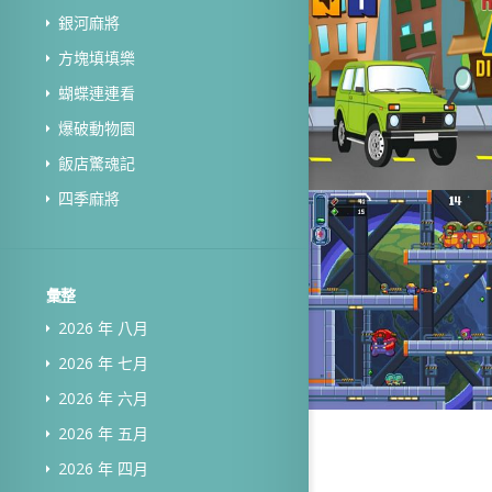
銀河麻將
方塊填填樂
蝴蝶連連看
爆破動物園
飯店驚魂記
四季麻將
彙整
2026 年 八月
2026 年 七月
2026 年 六月
2026 年 五月
2026 年 四月