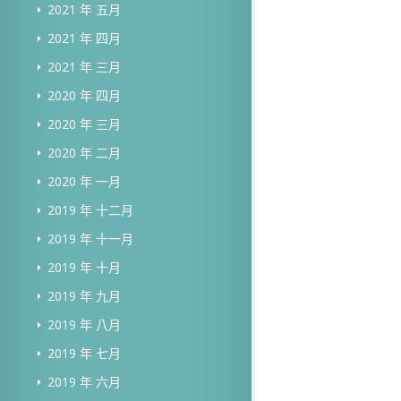
2021 年 五月
2021 年 四月
2021 年 三月
2020 年 四月
2020 年 三月
2020 年 二月
2020 年 一月
2019 年 十二月
2019 年 十一月
2019 年 十月
2019 年 九月
2019 年 八月
2019 年 七月
2019 年 六月