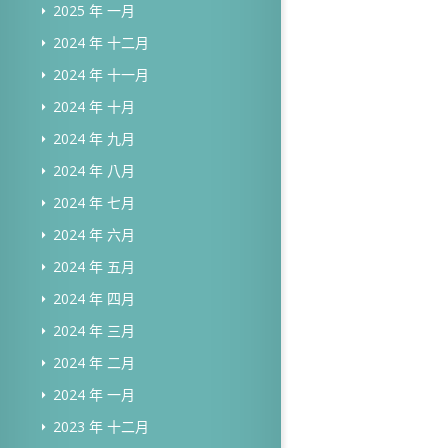
2025 年 一月
2024 年 十二月
2024 年 十一月
2024 年 十月
2024 年 九月
2024 年 八月
2024 年 七月
2024 年 六月
2024 年 五月
2024 年 四月
2024 年 三月
2024 年 二月
2024 年 一月
2023 年 十二月