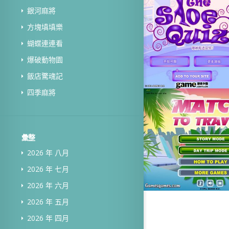
銀河麻將
方塊填填樂
蝴蝶連連看
爆破動物園
飯店驚魂記
四季麻將
彙整
2026 年 八月
2026 年 七月
2026 年 六月
2026 年 五月
2026 年 四月