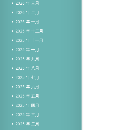
2026 年 三月
2026 年 二月
2026 年 一月
2025 年 十二月
2025 年 十一月
2025 年 十月
2025 年 九月
2025 年 八月
2025 年 七月
2025 年 六月
2025 年 五月
2025 年 四月
2025 年 三月
2025 年 二月