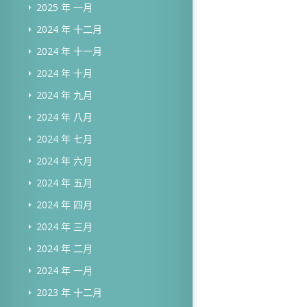
2025 年 一月
2024 年 十二月
2024 年 十一月
2024 年 十月
2024 年 九月
2024 年 八月
2024 年 七月
2024 年 六月
2024 年 五月
2024 年 四月
2024 年 三月
2024 年 二月
2024 年 一月
2023 年 十二月