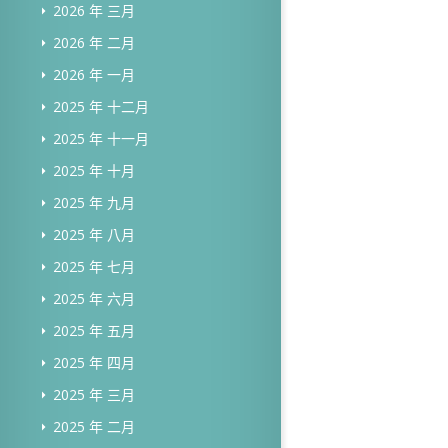
2026 年 三月
2026 年 二月
2026 年 一月
2025 年 十二月
2025 年 十一月
2025 年 十月
2025 年 九月
2025 年 八月
2025 年 七月
2025 年 六月
2025 年 五月
2025 年 四月
2025 年 三月
2025 年 二月