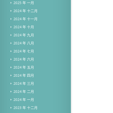
2025 年 一月
2024 年 十二月
2024 年 十一月
2024 年 十月
2024 年 九月
2024 年 八月
2024 年 七月
2024 年 六月
2024 年 五月
2024 年 四月
2024 年 三月
2024 年 二月
2024 年 一月
2023 年 十二月