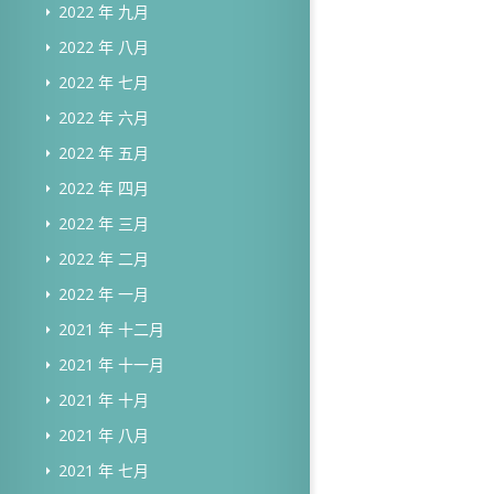
2022 年 九月
2022 年 八月
2022 年 七月
2022 年 六月
2022 年 五月
2022 年 四月
2022 年 三月
2022 年 二月
2022 年 一月
2021 年 十二月
2021 年 十一月
2021 年 十月
2021 年 八月
2021 年 七月