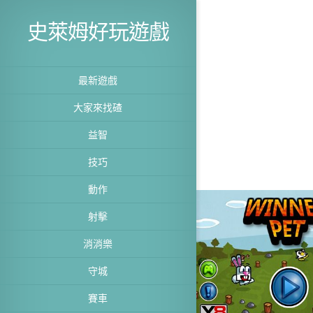
史萊姆好玩遊戲
最新遊戲
大家來找碴
益智
技巧
動作
射擊
消消樂
守城
賽車