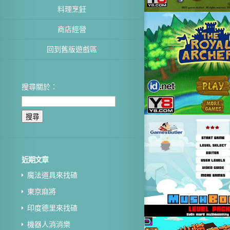
料理烹飪
商店經營
回到舊版遊戲區
搜尋關於：
近期文章
魔法道具來找碴
東京麻將
印度德里來找碴
機器人消消樂