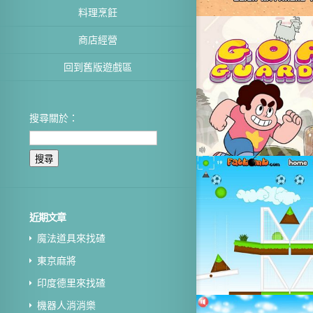
料理烹飪
商店經營
回到舊版遊戲區
搜尋關於：
近期文章
魔法道具來找碴
東京麻將
印度德里來找碴
機器人消消樂