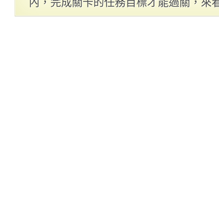
內，完成關卡的任務目標才能過關，來