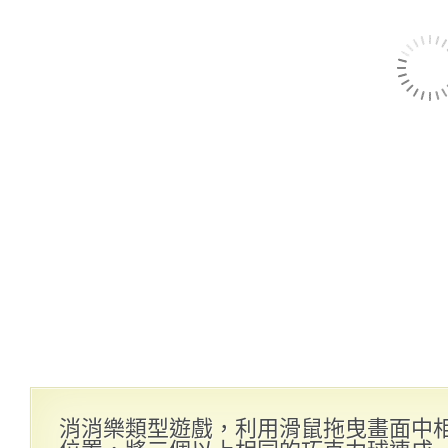
消消樂類型遊戲，利用滑鼠拖曳畫面中