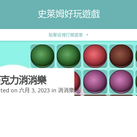
史萊姆好玩遊戲
點擊這裡打開選單
+
克力消消樂
ted on 六月 3, 2023 in
消消樂