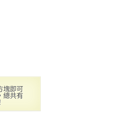
方塊即可
，總共有
！