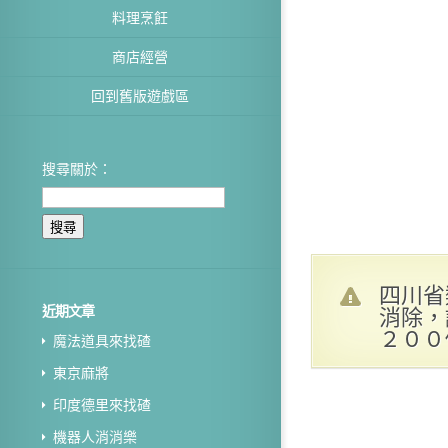
料理烹飪
商店經營
回到舊版遊戲區
搜尋關於：
四川省
消除，
近期文章
２００
魔法道具來找碴
東京麻將
印度德里來找碴
機器人消消樂