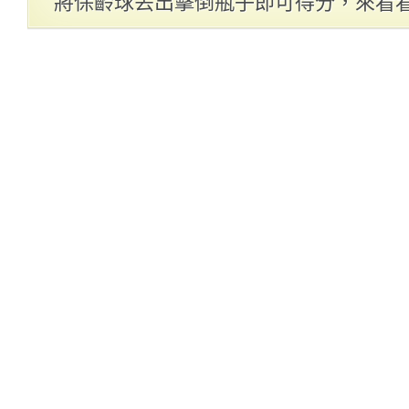
將保齡球丟出擊倒瓶子即可得分，來看