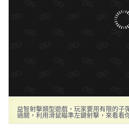
益智射擊類型遊戲，玩家要用有限的子
過關，利用滑鼠瞄準左鍵射擊，來看看