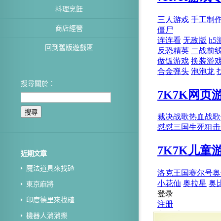
料理烹飪
商店經營
回到舊版遊戲區
搜尋關於：
近期文章
魔法道具來找碴
東京麻將
印度德里來找碴
機器人消消樂