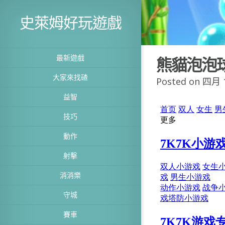
史萊姆好玩遊戲
最新遊戲
熊貓泡泡
大家來找碴
Posted on 四月 1
益智
技巧
動作
射擊
消消樂
守城
賽車