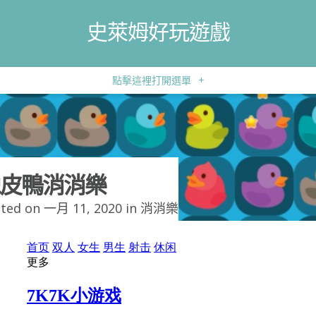
史萊姆好玩遊戲
點擊這裡打開選單
+
皮鴨消消樂
ted on 一月 11, 2020 in
消消樂