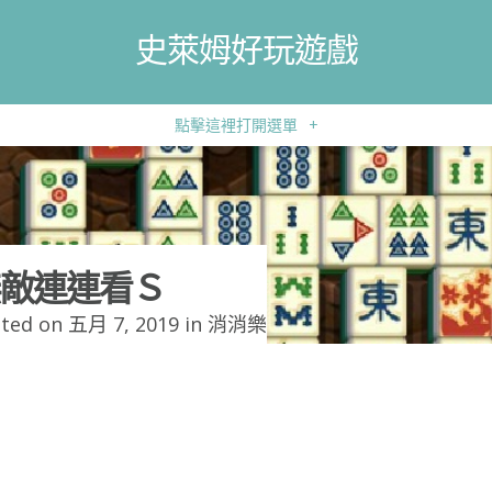
史萊姆好玩遊戲
點擊這裡打開選單
+
敵連連看Ｓ
ted on 五月 7, 2019 in
消消樂