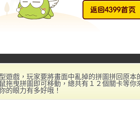
型遊戲，玩家要將畫面中亂掉的拼圖拼回原本
鼠拖曳拼圖即可移動，總共有１２個關卡等你
你的眼力有多好哦！