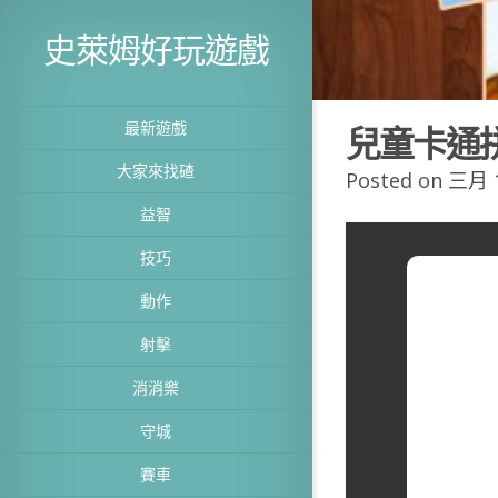
史萊姆好玩遊戲
最新遊戲
兒童卡通
大家來找碴
Posted on 三月 1
益智
技巧
動作
射擊
消消樂
守城
賽車