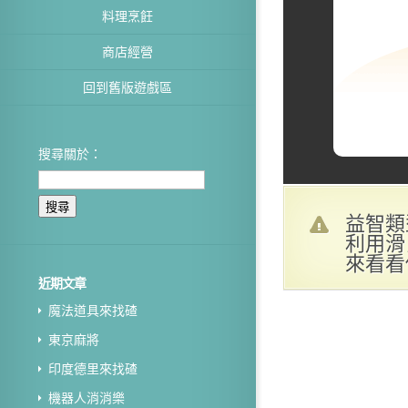
料理烹飪
商店經營
回到舊版遊戲區
搜尋關於：
益智類
利用滑
來看看
近期文章
魔法道具來找碴
東京麻將
印度德里來找碴
機器人消消樂