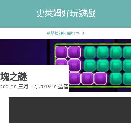
史萊姆好玩遊戲
點擊這裡打開選單
+
塊之謎
ted on 三月 12, 2019 in
益智