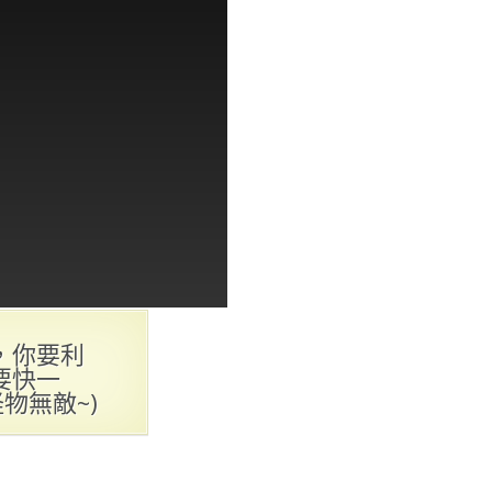
，你要利
要快一
物無敵~)