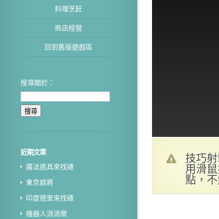
料理烹飪
商店經營
回到舊版遊戲區
搜尋關於：
近期文章
技巧射
用滑鼠
魔法道具來找碴
點，不
東京麻將
印度德里來找碴
機器人消消樂