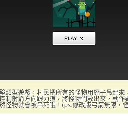
擊類型遊戲，村民把所有的怪物用繩子吊起來
控制射箭方向跟力道，將怪物們救出來，動作
然怪物就會被吊死哦！(ps.修改版弓箭無限，怪