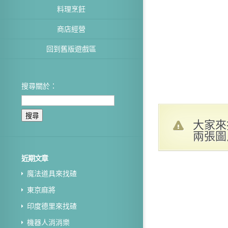
料理烹飪
商店經營
回到舊版遊戲區
搜尋關於：
大家來
兩張圖
近期文章
魔法道具來找碴
東京麻將
印度德里來找碴
機器人消消樂