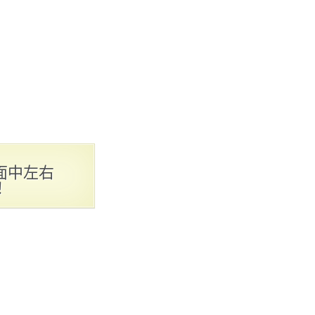
面中左右
！