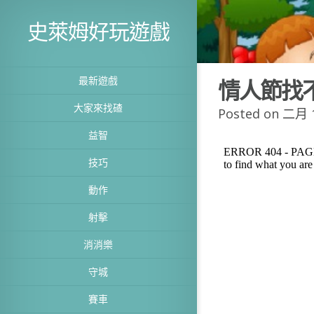
史萊姆好玩遊戲
最新遊戲
情人節找
大家來找碴
Posted on 二月 1
益智
技巧
動作
射擊
消消樂
守城
賽車