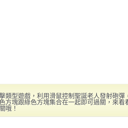
擊類型遊戲，利用滑鼠控制聖誕老人發射砲彈
色方塊跟綠色方塊集合在一起即可過關，來看
關哦！