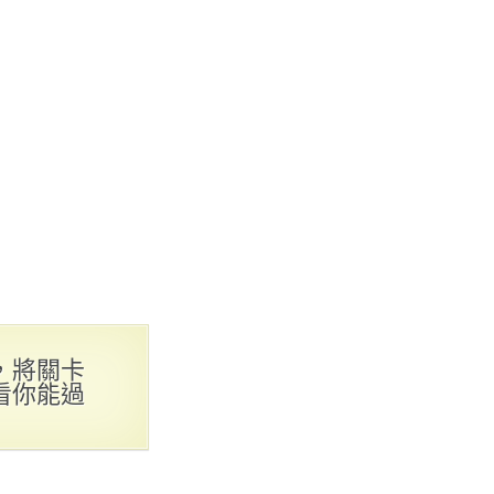
，將關卡
看你能過