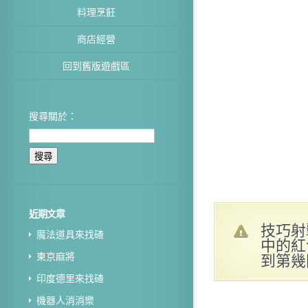
料理烹飪
商店經營
回到舊版遊戲區
搜尋關於：
近期文章
技巧射
魔法道具來找碴
中的紅
到第幾
東京麻將
印度德里來找碴
機器人消消樂