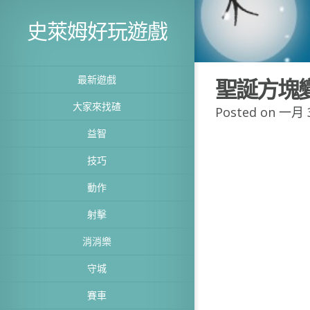
史萊姆好玩遊戲
最新遊戲
聖誕方塊
大家來找碴
Posted on 一月 3
益智
技巧
動作
射擊
消消樂
守城
賽車