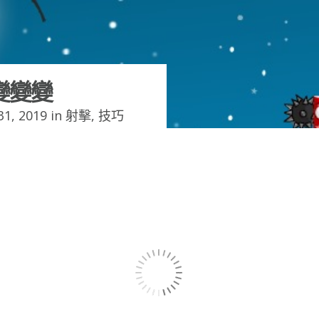
變變變
1, 2019 in
射擊
,
技巧