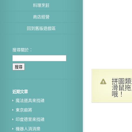
料理烹飪
商店經營
回到舊版遊戲區
搜尋關於：
拼圖類
滑鼠拖
近期文章
哦！
魔法道具來找碴
東京麻將
印度德里來找碴
機器人消消樂