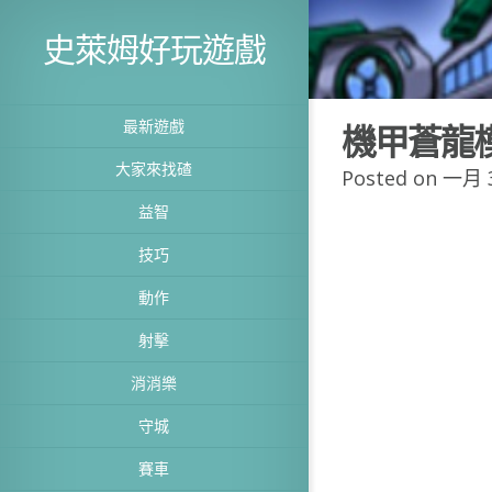
史萊姆好玩遊戲
最新遊戲
機甲蒼龍
大家來找碴
Posted on 一月 3
益智
技巧
動作
射擊
消消樂
守城
賽車