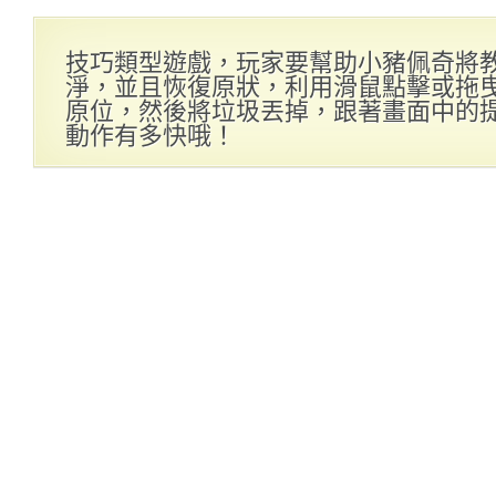
技巧類型遊戲，玩家要幫助小豬佩奇將
淨，並且恢復原狀，利用滑鼠點擊或拖
原位，然後將垃圾丟掉，跟著畫面中的
動作有多快哦！