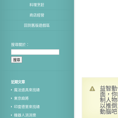
料理烹飪
商店經營
回到舊版遊戲區
搜尋關於：
近期文章
益智動
魔法道具來找碴
面，你
制人物
東京麻將
以推倒
印度德里來找碴
動腦吧
機器人消消樂