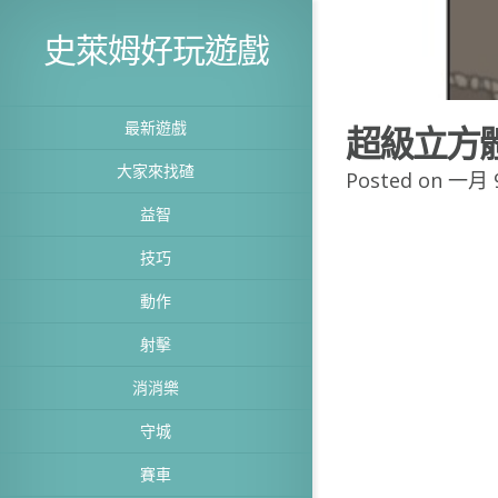
史萊姆好玩遊戲
最新遊戲
超級立方
大家來找碴
Posted on 一月 9
益智
技巧
動作
射擊
消消樂
守城
賽車