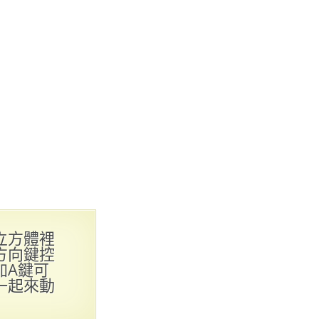
立方體裡
方向鍵控
加A鍵可
一起來動