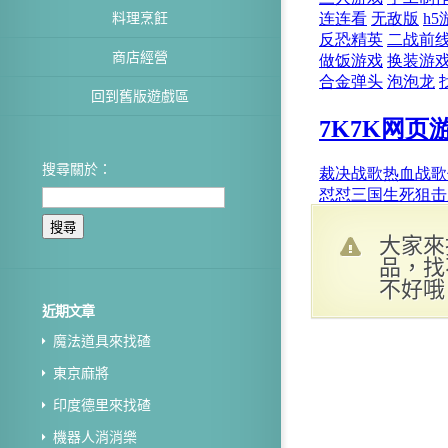
料理烹飪
商店經營
回到舊版遊戲區
搜尋關於：
大家來
品，找
不好哦
近期文章
魔法道具來找碴
東京麻將
印度德里來找碴
機器人消消樂