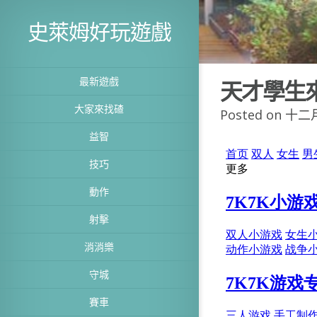
史萊姆好玩遊戲
最新遊戲
天才學生
大家來找碴
Posted on 十二月
益智
技巧
動作
射擊
消消樂
守城
賽車