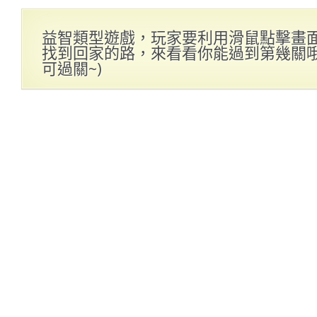
益智類型遊戲，玩家要利用滑鼠點擊畫
找到回家的路，來看看你能過到第幾關哦！
可過關~)