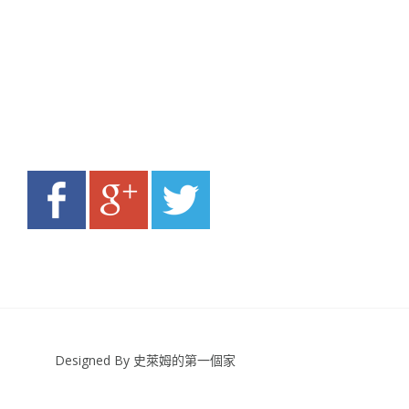
Designed By 史萊姆的第一個家