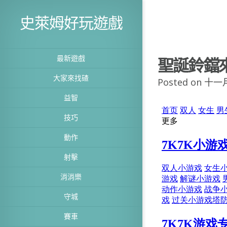
史萊姆好玩遊戲
最新遊戲
聖誕鈴鐺
大家來找碴
Posted on 十一月
益智
技巧
動作
射擊
消消樂
守城
賽車