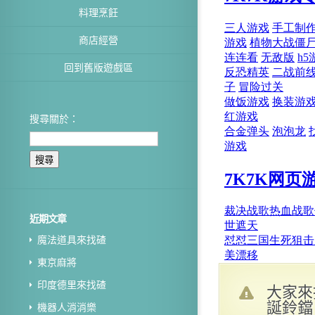
料理烹飪
商店經營
回到舊版遊戲區
搜尋關於：
近期文章
魔法道具來找碴
東京麻將
印度德里來找碴
大家來
誕鈴鐺
機器人消消樂