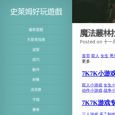
史萊姆好玩遊戲
最新遊戲
魔法叢林
大家來找碴
Posted on 十一月
益智
技巧
動作
射擊
消消樂
守城
賽車