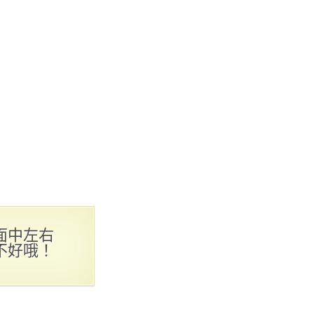
面中左右
不好哦！