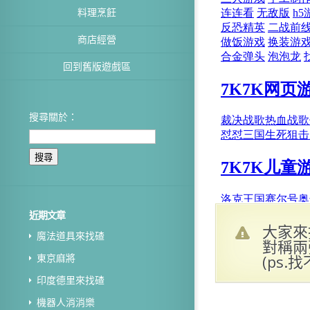
料理烹飪
商店經營
回到舊版遊戲區
搜尋關於：
近期文章
大家來
魔法道具來找碴
對稱兩
(ps
東京麻將
印度德里來找碴
機器人消消樂