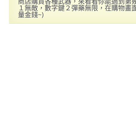
商店購買各種武器，來看看你能過到第幾關
１無敵，數字鍵２彈藥無限，在購物畫面
量金錢~)