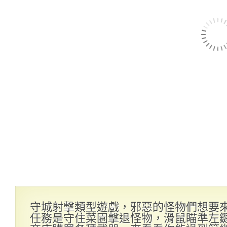
守城射擊類型遊戲，邪惡的怪物們想要
任務是守住菜園擊退怪物，滑鼠瞄準左