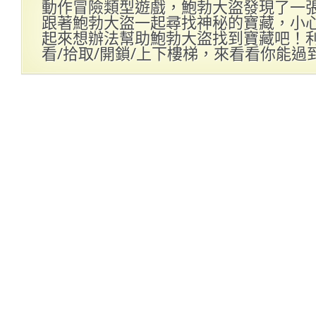
動作冒險類型遊戲，鮑勃大盜發現了一
跟著鮑勃大盜一起尋找神秘的寶藏，小
起來想辦法幫助鮑勃大盜找到寶藏吧！
看/拾取/開鎖/上下樓梯，來看看你能過