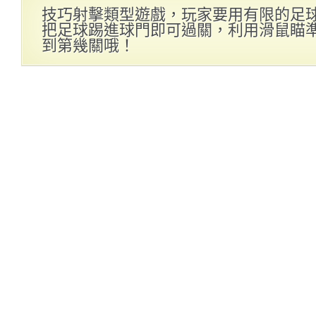
技巧射擊類型遊戲，玩家要用有限的足
把足球踢進球門即可過關，利用滑鼠瞄
到第幾關哦！