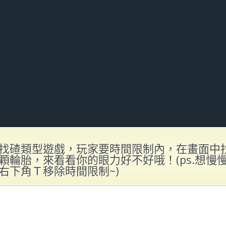
找碴類型遊戲，玩家要時間限制內，在畫面中
顆輪胎，來看看你的眼力好不好哦！(ps.想慢
右下角Ｔ移除時間限制~)