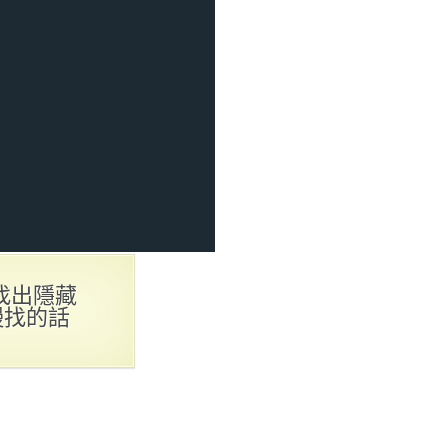
找出隱藏
慢找的話