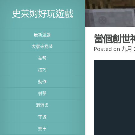
史萊姆好玩遊戲
最新遊戲
當個創世
大家來找碴
Posted on 九月 2
益智
技巧
動作
射擊
消消樂
守城
賽車