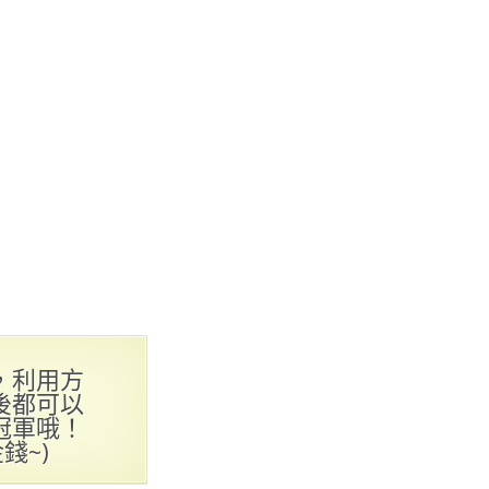
，利用方
後都可以
冠軍哦！
錢~)