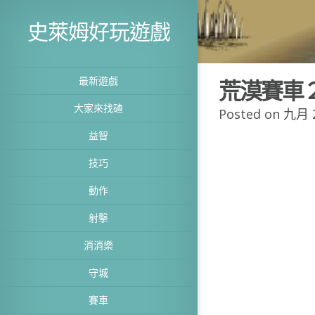
史萊姆好玩遊戲
最新遊戲
荒漠賽車
大家來找碴
Posted on 九月 2
益智
技巧
動作
射擊
消消樂
守城
賽車