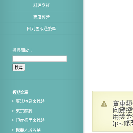
料理烹飪
商店經營
回到舊版遊戲區
搜尋關於：
近期文章
魔法道具來找碴
賽車類
向鍵控
東京麻將
用獎金
印度德里來找碴
(ps
機器人消消樂