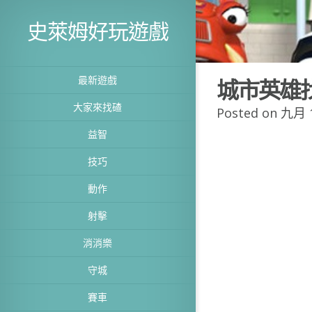
史萊姆好玩遊戲
最新遊戲
城市英雄
大家來找碴
Posted on 九月 1
益智
技巧
動作
射擊
消消樂
守城
賽車