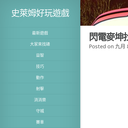
史萊姆好玩遊戲
最新遊戲
閃電麥坤
大家來找碴
Posted on 九月 8
益智
技巧
動作
射擊
消消樂
守城
賽車