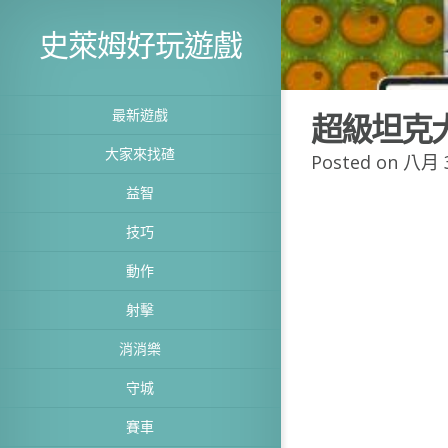
史萊姆好玩遊戲
最新遊戲
超級坦克
大家來找碴
Posted on 八月 3
益智
技巧
動作
射擊
消消樂
守城
賽車