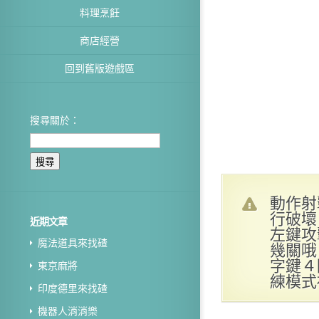
料理烹飪
商店經營
回到舊版遊戲區
搜尋關於：
動作射
行破壞
近期文章
左鍵攻
魔法道具來找碴
幾關哦
字鍵４
東京麻將
練模式
印度德里來找碴
機器人消消樂