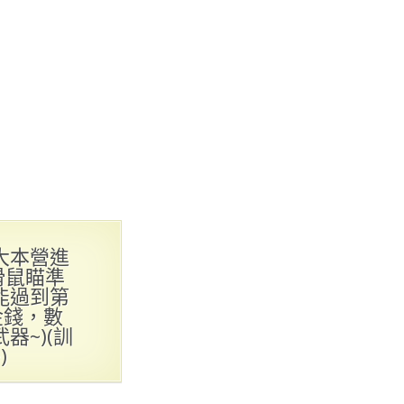
大本營進
滑鼠瞄準
能過到第
金錢，數
~)(訓
)