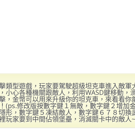
擊類型遊戲，玩家要駕駛超級坦克車進入敵軍
，小心各種機關跟敵人，利用WASD鍵移動，
擊，金幣可以用來升級你的坦克車，來看看你
！(ps.修改版按數字鍵１無敵，數字鍵２增加
隱形，數字鍵５凍結敵人，數字鍵６７８切換武器
裡玩家要到中間佔領堡壘，消滅關卡中的敵人~