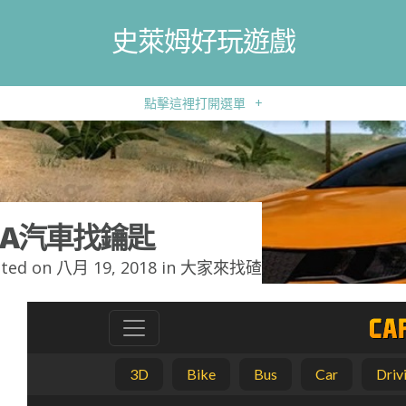
史萊姆好玩遊戲
點擊這裡打開選單
+
IA汽車找鑰匙
ted on 八月 19, 2018 in
大家來找碴