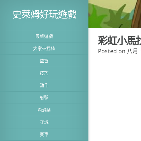
史萊姆好玩遊戲
最新遊戲
彩虹小馬
大家來找碴
Posted on 八月 1
益智
技巧
動作
射擊
消消樂
守城
賽車