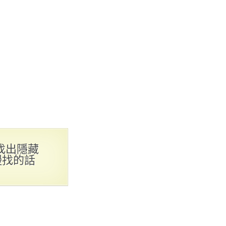
找出隱藏
慢找的話