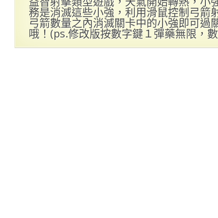
益智射擊類型遊戲，天氣開始轉熱，小
務是消滅這些小強，利用滑鼠控制弓箭
弓箭數量之內消滅關卡中的小強即可過
哦！(ps.修改版按數字鍵１彈藥無限，數