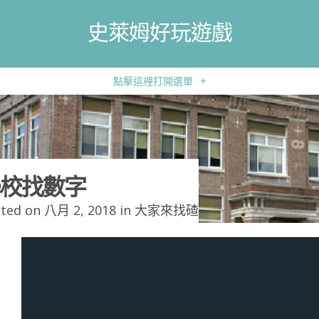
史萊姆好玩遊戲
點擊這裡打開選單
+
校找數字
ted on 八月 2, 2018 in
大家來找碴