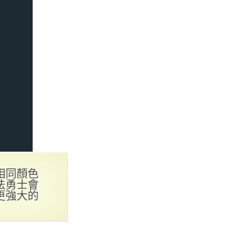
相同顏色
法勇士會
更強大的