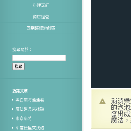
料理烹飪
商店經營
回到舊版遊戲區
搜尋關於：
近期文章
消消樂
黑白麻將連連看
的泡泡
魔法道具來找碴
發出威
魔法，
東京麻將
印度德里來找碴