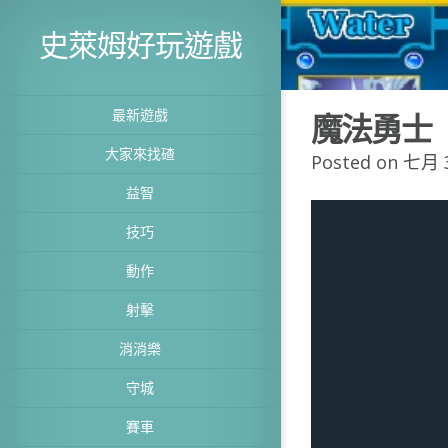
史萊姆好玩遊戲
最新遊戲
魔法勇士
大家來找碴
Posted on 七月 3
益智
技巧
動作
射擊
消消樂
守城
賽車