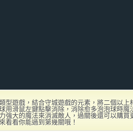
類型遊戲，結合守城遊戲的元素，將二個以上
球用滑鼠左鍵點擊消除，消除愈多泡泡球時魔
力強大的魔法來消滅敵人，過關後還可以購買
來看看你能過到第幾關哦！