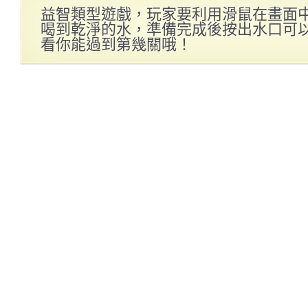
益智類型遊戲，玩家要利用滑鼠在畫面
喝到乾淨的水，準備完成後按出水口可
看你能過到第幾關哦！