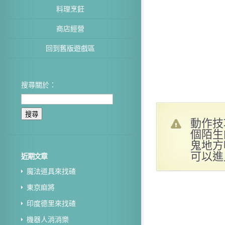
料理烹飪
商店經營
回到舊版遊戲區
搜尋關於：
動作技
個陌生
鬼地方
可以進
近期文章
魔法道具來找碴
東京麻將
印度德里來找碴
機器人消消樂