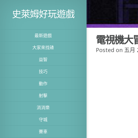
史萊姆好玩遊戲
最新遊戲
電視機大
大家來找碴
Posted on 五月 2
益智
技巧
動作
射擊
消消樂
守城
賽車