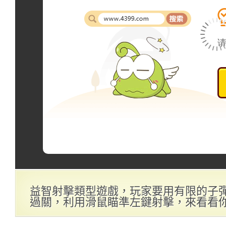
益智射擊類型遊戲，玩家要用有限的子
過關，利用滑鼠瞄準左鍵射擊，來看看