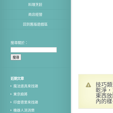
料理烹飪
商店經營
回到舊版遊戲區
搜尋關於：
近期文章
技巧類
魔法道具來找碴
乾淨，
東西放
東京麻將
內的樣
印度德里來找碴
機器人消消樂