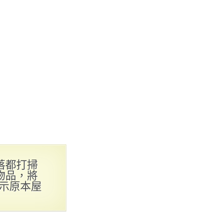
落都打掃
物品，將
提示原本屋