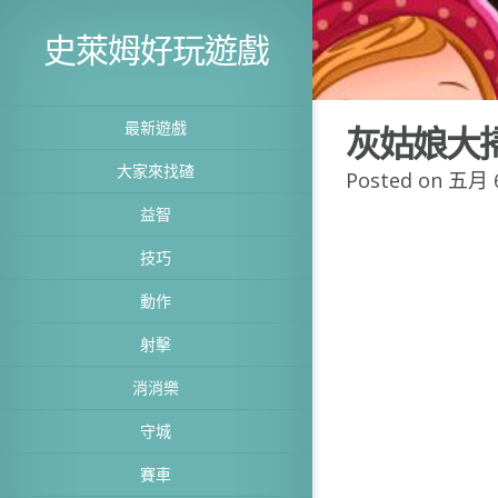
史萊姆好玩遊戲
最新遊戲
灰姑娘大
大家來找碴
Posted on 五月 6
益智
技巧
動作
射擊
消消樂
守城
賽車