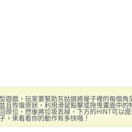
型遊戲，玩家要幫助灰姑娘將屋子裡的每個角
並且恢復原狀，利用滑鼠點擊或拖曳畫面中的
回原位，然後將垃圾丟掉，下方的HINT可以
子，來看看你的動作有多快哦！