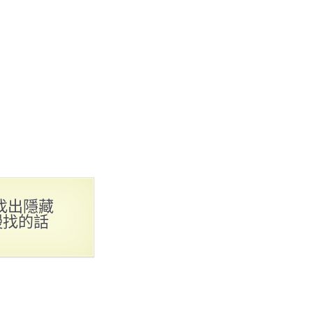
找出隱藏
慢找的話