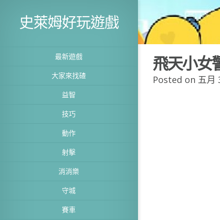
史萊姆好玩遊戲
最新遊戲
飛天小女
大家來找碴
Posted on 五月 3
益智
技巧
動作
射擊
消消樂
守城
賽車