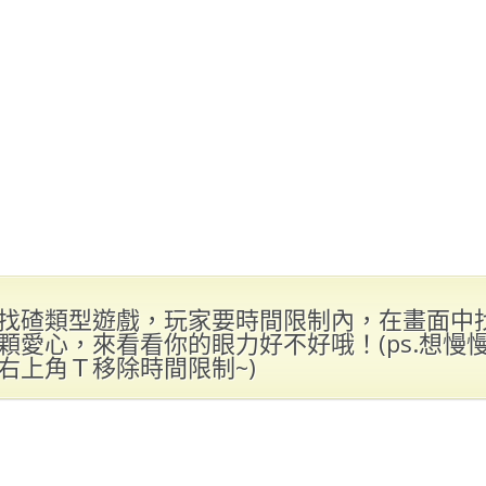
找碴類型遊戲，玩家要時間限制內，在畫面中
顆愛心，來看看你的眼力好不好哦！(ps.想慢
右上角Ｔ移除時間限制~)