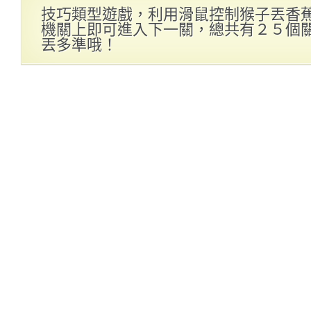
技巧類型遊戲，利用滑鼠控制猴子丟香
機關上即可進入下一關，總共有２５個
丟多準哦！