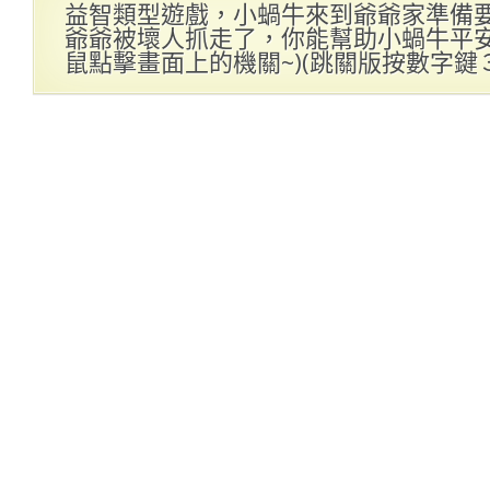
益智類型遊戲，小蝸牛來到爺爺家準備
爺爺被壞人抓走了，你能幫助小蝸牛平安的
鼠點擊畫面上的機關~)(跳關版按數字鍵