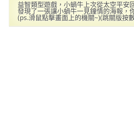
益智類型遊戲，小蝸牛上次從太空平安
發現了一張讓小蝸牛一見鐘情的海報，
(ps.滑鼠點擊畫面上的機關~)(跳關版按