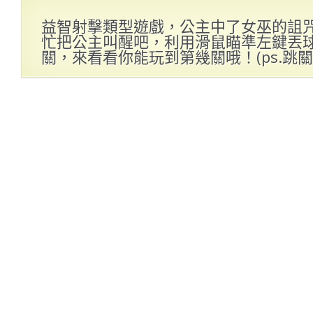
益智射擊類型遊戲，公主中了女巫的詛
忙把公主叫醒吧，利用滑鼠瞄準左鍵丟
關，來看看你能玩到第幾關哦！(ps.跳