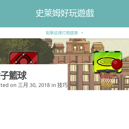
史萊姆好玩遊戲
點擊這裡打開選單
+
子籃球
ted on 三月 30, 2018 in
技巧